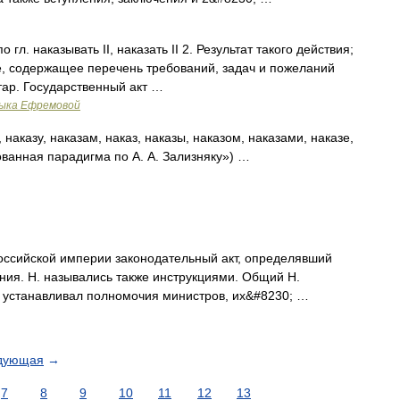
о гл. наказывать II, наказать II 2. Результат такого действия;
е, содержащее перечень требований, задач и пожеланий
стар. Государственный акт …
зыка Ефремовой
 наказу, наказам, наказ, наказы, наказом, наказами, наказе,
ованная парадигма по А. А. Зализняку») …
оссийской империи законодательный акт, определявший
ния. Н. назывались также инструкциями. Общий Н.
ов) устанавливал полномочия министров, их&#8230; …
дующая
→
7
8
9
10
11
12
13