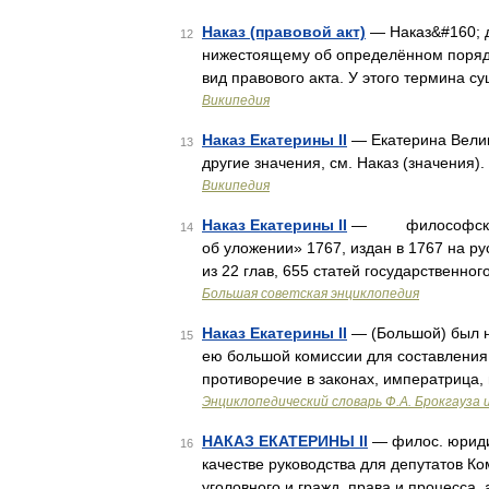
Наказ (правовой акт)
— Наказ&#160; д
12
нижестоящему об определённом порядк
вид правового акта. У этого термина с
Википедия
Наказ Екатерины II
— Екатерина Велика
13
другие значения, см. Наказ (значения)
Википедия
Наказ Екатерины II
— философско юри
14
об уложении» 1767, издан в 1767 на р
из 22 глав, 655 статей государственно
Большая советская энциклопедия
Наказ Екатерины II
— (Большой) был н
15
ею большой комиссии для составления 
противоречие в законах, императрица,
Энциклопедический словарь Ф.А. Брокгауза 
НАКАЗ ЕКАТЕРИНЫ II
— филос. юридич.
16
качестве руководства для депутатов Ком
уголовного и гражд. права и процесса,