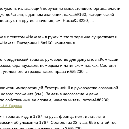
окумент, излагающий поручение вышестоящего органа власти
е действия; в данном значении, наказ&#160; исторический
уществуют и другие значения, см. Наказ&#8230; …
я с текстом «Наказа» в руках У этого термина существуют и
. «Наказ» Екатерины II&#160; концепция …
дический трактат, руководство для депутатов «Комиссии
усском, французском, немецком и латинском языках. Состоял
го, уголовного и гражданского права и&#8230; …
аписан императрицей Екатериной II в руководство созванной
нового Уложения (см.). Заметив несогласие и даже
 по собственным ее словам, начала читать, потом&#8230; …
и И.А. Ефрона
 трактат, изд. в 1767 на рус., франц., нем. и лат. яз. в
иссии об уложении 1767. Состоял из 22 глав, 655 статей гос.,
 а также вступления, заключения и 2&#8230; …