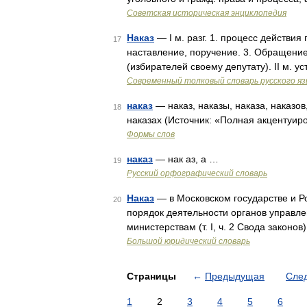
Советская историческая энциклопедия
Наказ
— I м. разг. 1. процесс действия п
17
наставление, поручение. 3. Обращени
(избирателей своему депутату). II м. у
Современный толковый словарь русского я
наказ
— наказ, наказы, наказа, наказов,
18
наказах (Источник: «Полная акцентуир
Формы слов
наказ
— нак аз, а …
19
Русский орфографический словарь
Наказ
— в Московском государстве и Р
20
порядок деятельности органов управле
министерствам (т. I, ч. 2 Свода закон
Большой юридический словарь
Страницы
←
Предыдущая
Сле
1
2
3
4
5
6