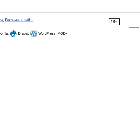
ка
,
Реклама на сайте
18+
omla,
Drupal,
WordPress, MODx.